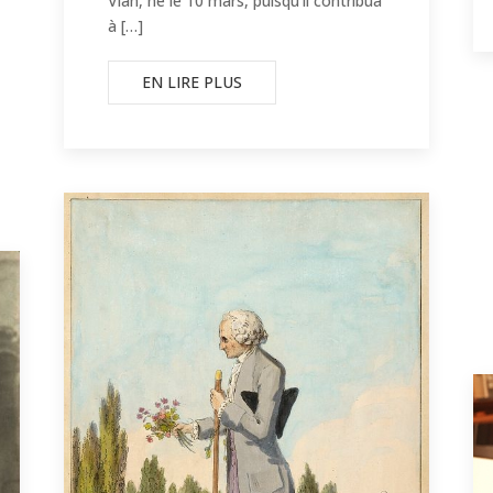
Vian, né le 10 mars, puisqu’il contribua
à […]
EN LIRE PLUS