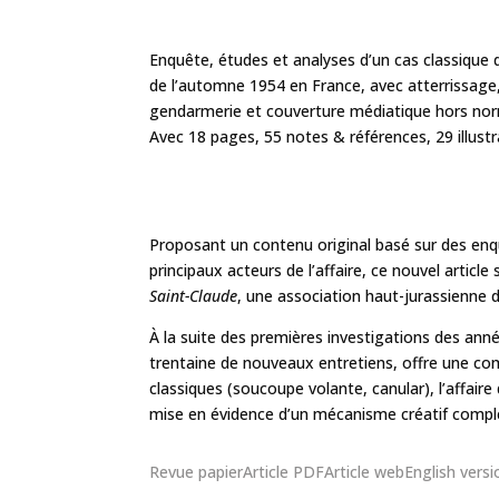
Enquête, études et analyses d’un cas classique 
de l’automne 1954 en France, avec atterrissage,
gendarmerie et couverture médiatique hors no
Avec 18 pages, 55 notes & références, 29 illustr
Proposant un contenu original basé sur des enqu
principaux acteurs de l’affaire, ce nouvel articl
Saint-Claude
, une association haut-jurassienne d’
À la suite des premières investigations des an
trentaine de nouveaux entretiens, offre une comp
classiques (soucoupe volante, canular), l’affair
mise en évidence d’un mécanisme créatif complex
Revue papier
Article PDF
Article web
English versi