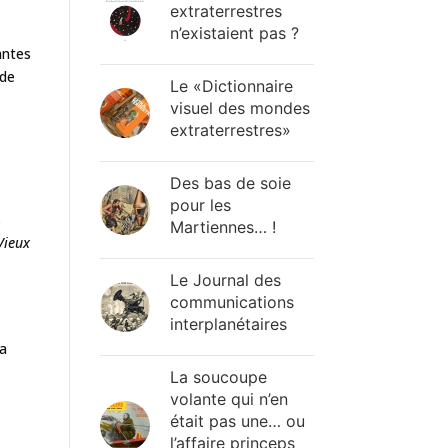
extraterrestres
n’existaient pas ?
antes
 de
Le «Dictionnaire
visuel des mondes
extraterrestres»
Des bas de soie
pour les
s
Martiennes… !
Vieux
Le Journal des
communications
interplanétaires
la
La soucoupe
volante qui n’en
était pas une… ou
l’affaire princeps