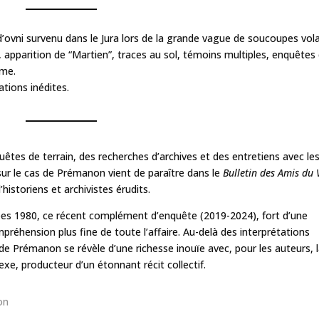
d’ovni survenu dans le Jura lors de la grande vague de soucoupes vol
 apparition de “Martien”, traces au sol, témoins multiples, enquêtes
rme.
ations inédites.
êtes de terrain, des recherches d’archives et des entretiens avec le
e sur le cas de Prémanon vient de paraître dans le
Bulletin des Amis du 
historiens et archivistes érudits.
nées 1980, ce récent complément d’enquête (2019-2024), fort d’une
réhension plus fine de toute l’affaire. Au-delà des interprétations
e de Prémanon se révèle d’une richesse inouïe avec, pour les auteurs, 
e, producteur d’un étonnant récit collectif.
on